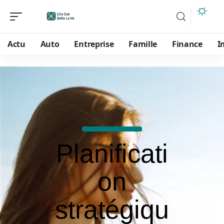
Actu
Auto
Entreprise
Famille
Finance
I
Planificati
on
stratégiqu