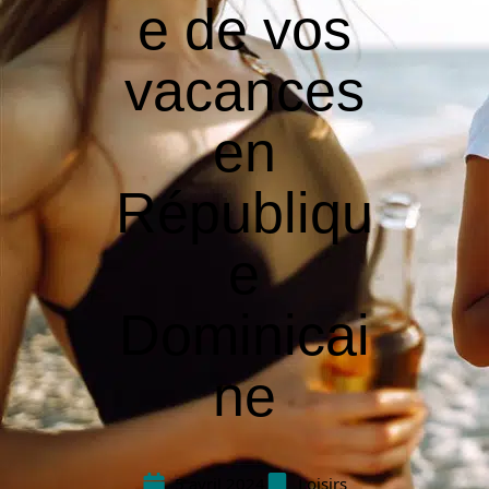
e de vos
vacances
en
Républiqu
e
Dominicai
ne
5 avril 2024
Loisirs