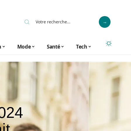
n
Mode
Santé
Tech
024
it