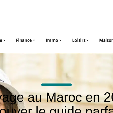
le
Finance
Immo
Loisirs
Maiso
yage au Maroc en 2
rouver le guide parfa