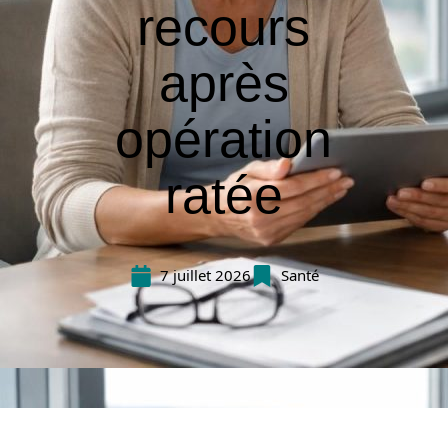
recours
après
opération
ratée
7 juillet 2026
Santé