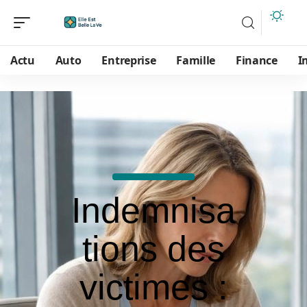
Actu
Auto
Entreprise
Famille
Finance
I
Indemnisa
tions des
victimes :