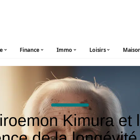
le
Finance
Immo
Loisirs
Maiso
iroemon Kimura et 
ence de la longévité 