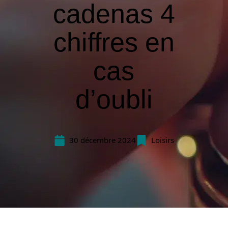
cadenas 4
chiffres en
cas
d’oubli
30 décembre 2024
Loisirs