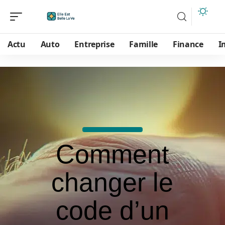
Actu
Auto
Entreprise
Famille
Finance
I
Comment
changer le
code d’un