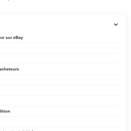
eur sur eBay
 acheteurs
dition