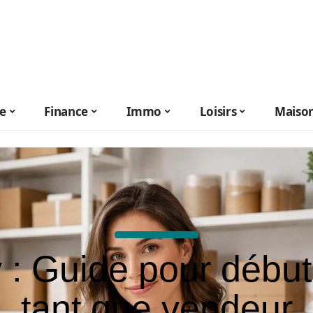
le
Finance
Immo
Loisirs
Maiso
 : Guide pour début
tant que vendeur