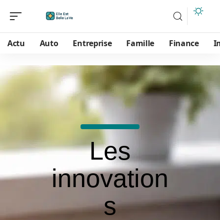
Actu
Auto
Entreprise
Famille
Finance
I
Les
innovation
s