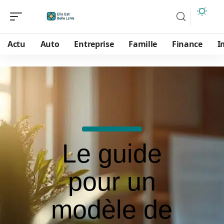
Actu
Auto
Entreprise
Famille
Finance
I
Le guide
pour un
modèle de