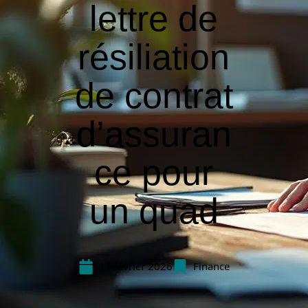
lettre de
résiliation
de contrat
d’assuran
ce pour
un quad
11 février 2026
Finance