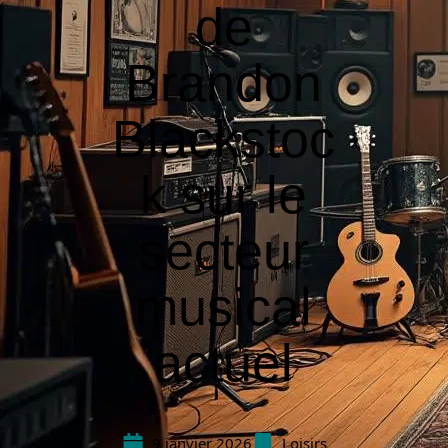
de
Brandon
Blackstoc
k sur le
secteur
musical
actuel
9 janvier 2026
Loisirs