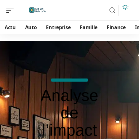
Actu
Auto
Entreprise
Famille
Finance
I
Analyse
de
l’impact