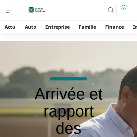
Actu
Auto
Entreprise
Famille
Finance
I
Arrivée et
rapport
des