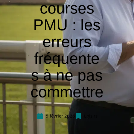
courses
PMU : les
erreurs
fréquente
s à ne pas
commettre
5 février 2026
Loisirs