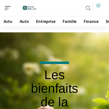
Actu
Auto
Entreprise
Famille
Finance
I
Les
bienfaits
de la