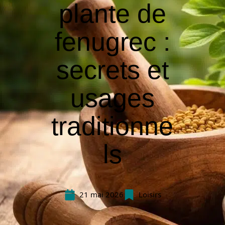
plante de
fenugrec :
secrets et
usages
traditionne
ls
21 mai 2026
Loisirs