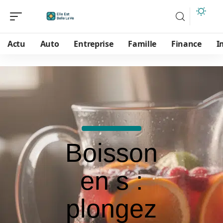
Actu
Auto
Entreprise
Famille
Finance
I
Boisson
en s :
plongez