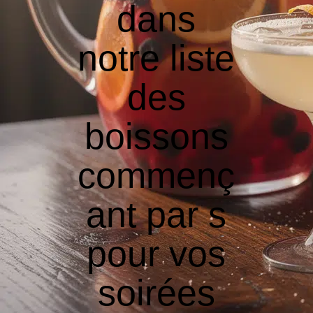
dans
notre liste
des
boissons
commenç
ant par s
pour vos
soirées