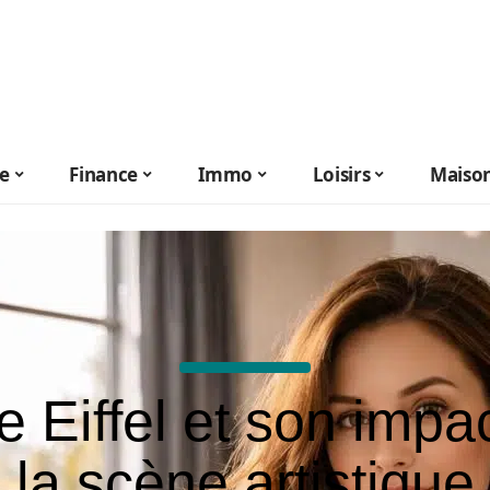
le
Finance
Immo
Loisirs
Maiso
e Eiffel et son impa
la scène artistique