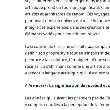
styles différents et à s’immerger dans le mond
artistique prend un tournant significatif. Cl
artistes et architectes de renom. Ces voyages 
plongeant dans un univers qui mêle influences
intègre ces expériences dans ses créations est
éléments variés pour nourrir son œuvre.
La créativité de Claire ne se limite pas simple
définir son propre style tout en s’inspirant de
peinture à la sculpture, témoignent d’une sen
racines. En s’affirmant comme une artiste à par
à créer un langage artistique qui lui est propr
A lire aussi :
La signification de rosebud et
Les années qui suivent les premiers pas de Cl
y compris ceux liés à la perception de la femm