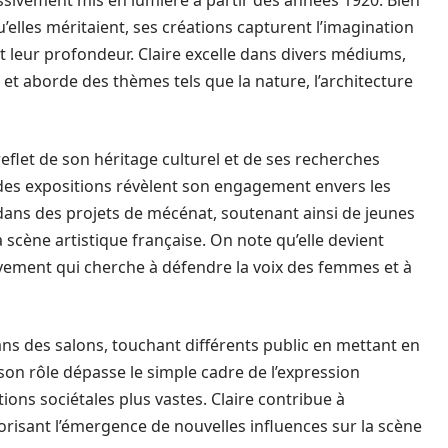
essivement mis en lumière à partir des années 1920. Bien
qu’elles méritaient, ses créations capturent l’imagination
et leur profondeur. Claire excelle dans divers médiums,
e, et aborde des thèmes tels que la nature, l’architecture
flet de son héritage culturel et de ses recherches
des expositions révèlent son engagement envers les
t dans des projets de mécénat, soutenant ainsi de jeunes
la scène artistique française. On note qu’elle devient
ment qui cherche à défendre la voix des femmes et à
ans des salons, touchant différents public en mettant en
, son rôle dépasse le simple cadre de l’expression
ons sociétales plus vastes. Claire contribue à
vorisant l’émergence de nouvelles influences sur la scène