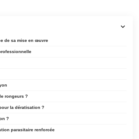
ce de sa mise en œuvre
professionnelle
Lyon
de rongeurs ?
our la dératisation ?
ion ?
tion parasitaire renforcée