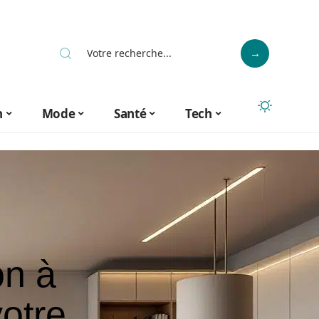
n
Mode
Santé
Tech
on à
otre