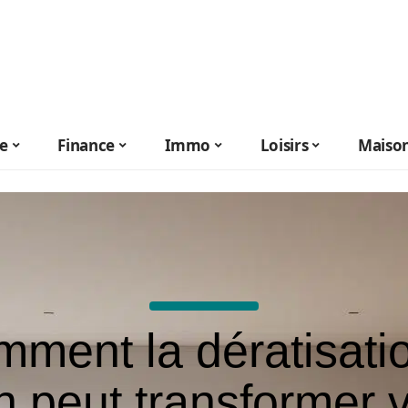
le
Finance
Immo
Loisirs
Maiso
ment la dératisati
n peut transformer v