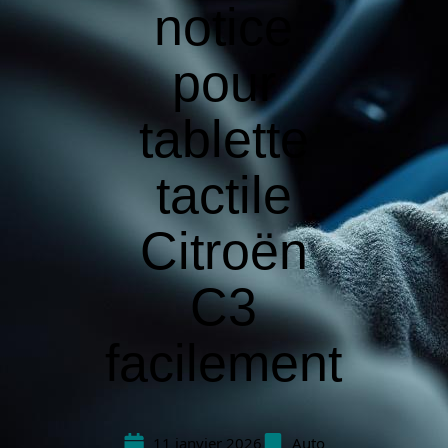
notice
pour
tablette
tactile
Citroën
C3
facilement
11 janvier 2026
Auto