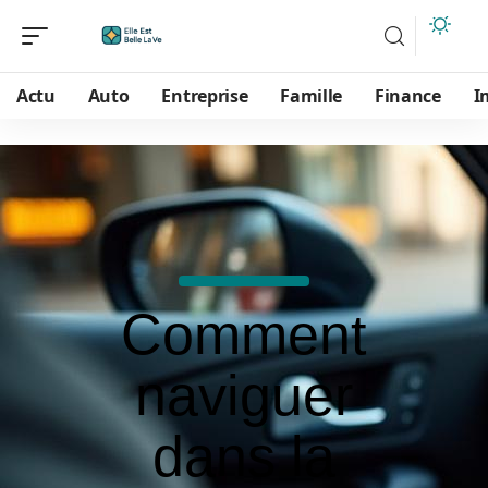
Actu
Auto
Entreprise
Famille
Finance
I
Comment
naviguer
dans la