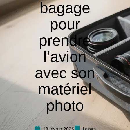
bagage
pour
prendre
l’avion
avec son
matériel
photo
18 février 2026
Loisirs