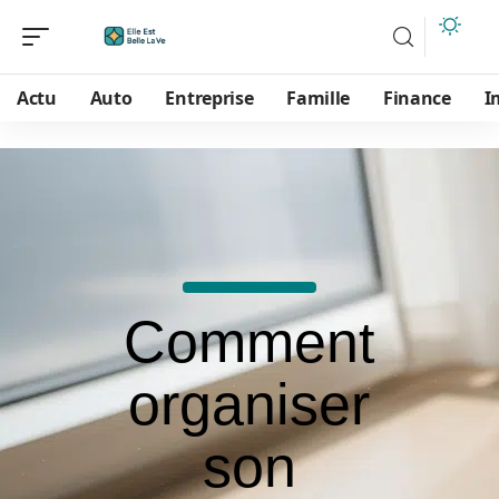
Actu
Auto
Entreprise
Famille
Finance
I
Comment
organiser
son