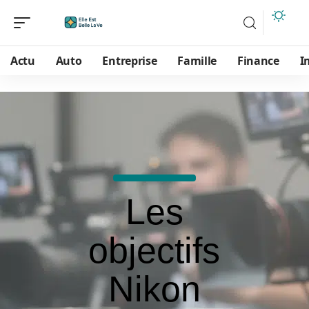
Actu
Auto
Entreprise
Famille
Finance
I
Les
objectifs
Nikon