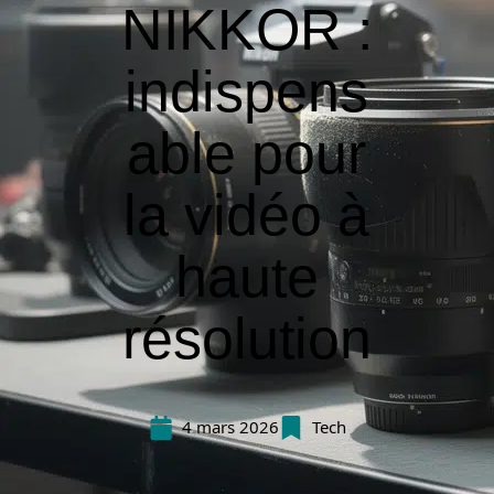
NIKKOR :
indispens
able pour
la vidéo à
haute
résolution
4 mars 2026
Tech