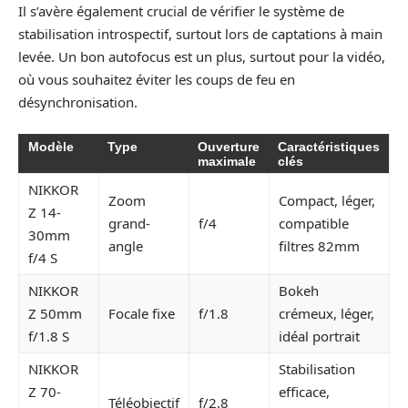
Il s’avère également crucial de vérifier le système de
stabilisation introspectif, surtout lors de captations à main
levée. Un bon autofocus est un plus, surtout pour la vidéo,
où vous souhaitez éviter les coups de feu en
désynchronisation.
Modèle
Type
Ouverture
Caractéristiques
maximale
clés
NIKKOR
Zoom
Compact, léger,
Z 14-
grand-
f/4
compatible
30mm
angle
filtres 82mm
f/4 S
NIKKOR
Bokeh
Z 50mm
Focale fixe
f/1.8
crémeux, léger,
f/1.8 S
idéal portrait
NIKKOR
Stabilisation
Z 70-
efficace,
Téléobjectif
f/2.8