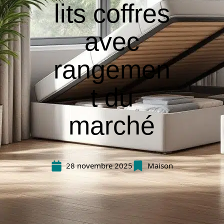
lits coffres
avec
rangemen
t du
marché
28 novembre 2025
Maison