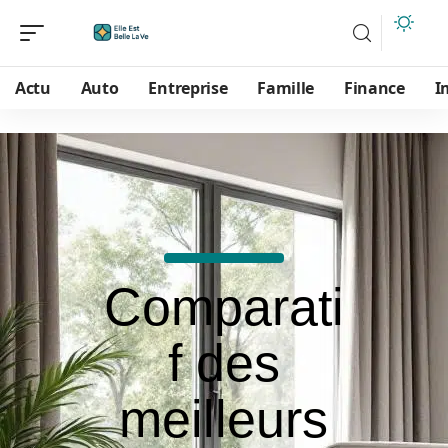
Actu
Auto
Entreprise
Famille
Finance
I
Comparati
f des
meilleurs