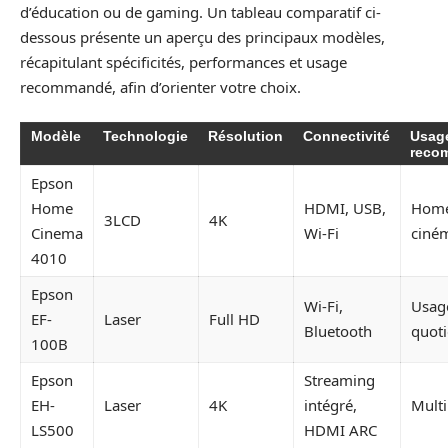
d’éducation ou de gaming. Un tableau comparatif ci-
dessous présente un aperçu des principaux modèles,
récapitulant spécificités, performances et usage
recommandé, afin d’orienter votre choix.
Modèle
Technologie
Résolution
Connectivité
Usag
reco
Epson
Home
HDMI, USB,
Hom
3LCD
4K
Cinema
Wi-Fi
ciné
4010
Epson
Wi-Fi,
Usag
EF-
Laser
Full HD
Bluetooth
quoti
100B
Epson
Streaming
EH-
Laser
4K
intégré,
Mult
LS500
HDMI ARC