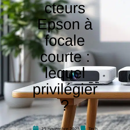
cteurs
Epson à
focale
courte :
lequel
privilégier
?
25 novembre 2025
Tech