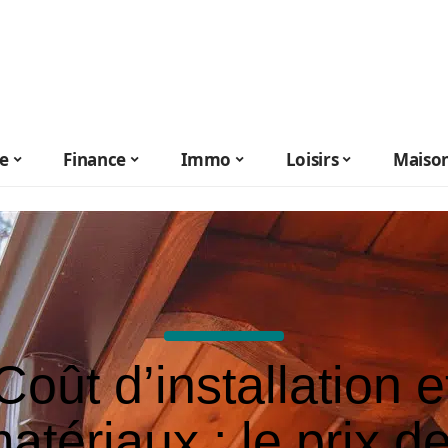
le
Finance
Immo
Loisirs
Maiso
Coût d’installation e
atériaux : le prix d