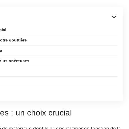
cial
tre gouttière
ue
 plus onéreuses
es : un choix crucial
 de matériaux, dont le prix peut varier en fonction de la