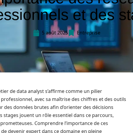
essionnels et des s
5 août 2025
Entreprise
ier de data analyst s’affirme comme un pilier
professionnel, avec sa maîtrise des chiffres et des outils
eur des données brutes afin d’orienter des décisions
s stages jouent un rôle essentiel dans ce parcours,
es prometteuses. Comprendre l’importance de ces
 de devenir expert dans ce domaine en pleine