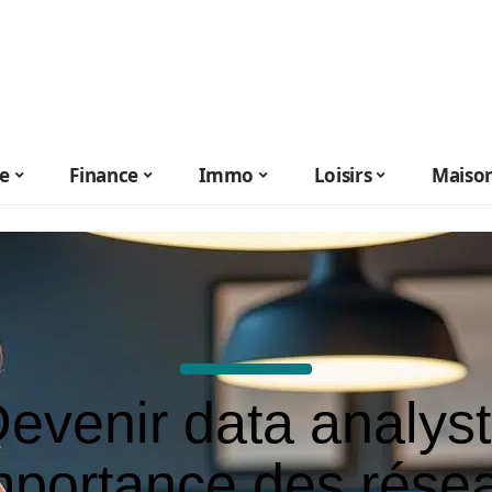
le
Finance
Immo
Loisirs
Maiso
evenir data analyst
importance des rése