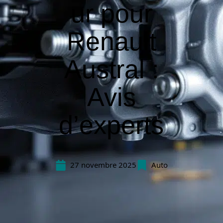
ur pour
Renault
Austral :
Avis
d’experts
27 novembre 2025
Auto