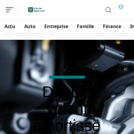
Actu
Auto
Entreprise
Famille
Finance
I
Double
volant
amortisse