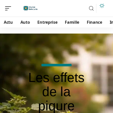
Actu
Auto
Entreprise
Famille
Finance
I
Les effets
de la
piqure