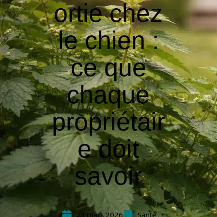
ortie chez
le chien :
ce que
chaque
propriétair
e doit
savoir
23 mars 2026
Santé