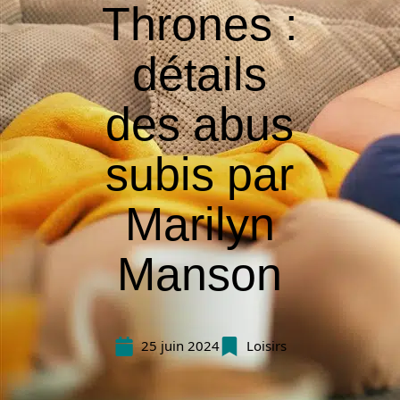
Thrones :
détails
des abus
subis par
Marilyn
Manson
25 juin 2024
Loisirs