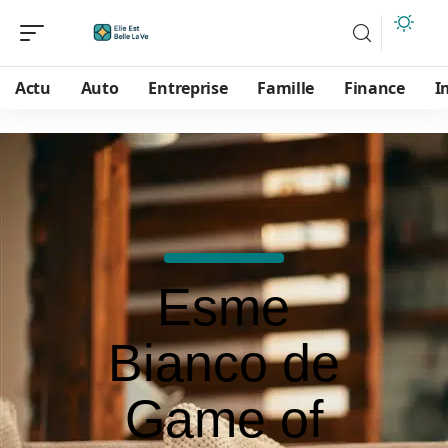
Actu
Auto
Entreprise
Famille
Finance
I
Esme
Bianco de
Game of