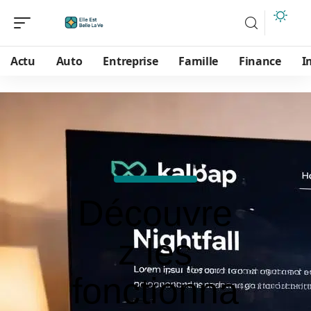
Actu
Auto
Entreprise
Famille
Finance
I
Découvre
z les
fonctionna