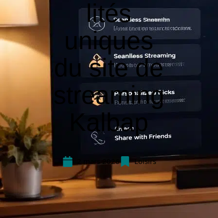
lités
uniques
du site de
streaming
Kalbap
2 mars 2026
Loisirs