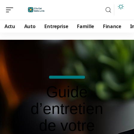
Actu
Auto
Entreprise
Famille
Finance
I
Guide
d’entretien
de votre