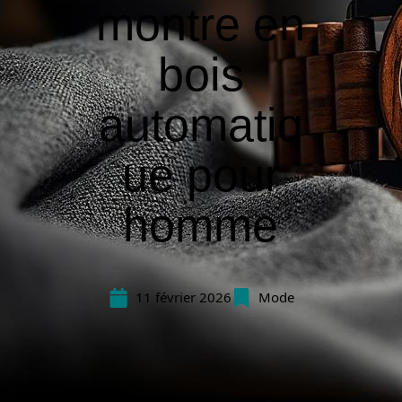
montre en
bois
automatiq
ue pour
homme
11 février 2026
Mode