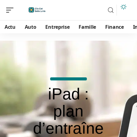
Actu
Auto
Entreprise
Famille
Finance
I
iPad :
plan
d’entraîne