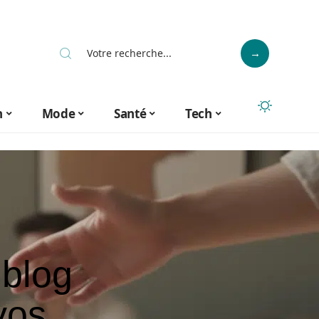
n
Mode
Santé
Tech
 blog
vos