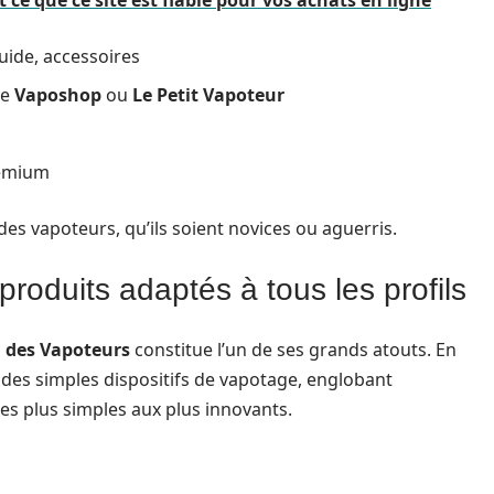
 ce que ce site est fiable pour vos achats en ligne
quide, accessoires
ue
Vaposhop
ou
Le Petit Vapoteur
remium
e des vapoteurs, qu’ils soient novices ou aguerris.
roduits adaptés à tous les profils
n des Vapoteurs
constitue l’un de ses grands atouts. En
là des simples dispositifs de vapotage, englobant
des plus simples aux plus innovants.