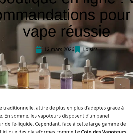
ommandations pour
vape réussie
12 mars 2026
Loisirs
e traditionnelle, attire de plus en plus d’adeptes grâce à
e. En somme, les vapoteurs disposent d’un panel
veur de l’e-liquide. Cependant, face à cette large gamme de
C’est ici que des plateformes comme
Le Coin des Vapoteurs