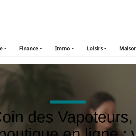
le
Finance
Immo
Loisirs
Maiso
oin des Vapoteurs,
 boutique en ligne : 