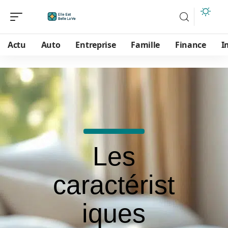
Actu
Auto
Entreprise
Famille
Finance
I
Les
caractérist
iques