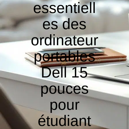
essentiell
es des
ordinateur
portables
Dell 15
pouces
pour
étudiant