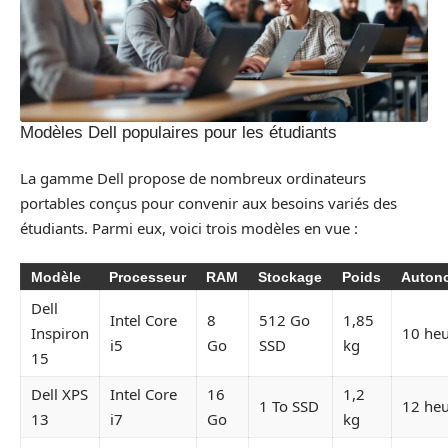
Modèles Dell populaires pour les étudiants
La gamme Dell propose de nombreux ordinateurs
portables conçus pour convenir aux besoins variés des
étudiants. Parmi eux, voici trois modèles en vue :
Modèle
Processeur
RAM
Stockage
Poids
Auton
Dell
Intel Core
8
512 Go
1,85
Inspiron
10 heu
i5
Go
SSD
kg
15
Dell XPS
Intel Core
16
1,2
1 To SSD
12 heu
13
i7
Go
kg