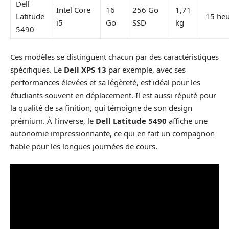
Dell
Intel Core
16
256 Go
1,71
Latitude
15 heu
i5
Go
SSD
kg
5490
Ces modèles se distinguent chacun par des caractéristiques
spécifiques. Le
Dell XPS 13
par exemple, avec ses
performances élevées et sa légèreté, est idéal pour les
étudiants souvent en déplacement. Il est aussi réputé pour
la qualité de sa finition, qui témoigne de son design
prémium. À l’inverse, le
Dell Latitude 5490
affiche une
autonomie impressionnante, ce qui en fait un compagnon
fiable pour les longues journées de cours.