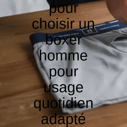
pour
choisir un
boxer
homme
pour
usage
quotidien
adapté