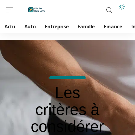
Actu
Auto
Entreprise
Famille
Finance
I
Les
critères à
considérer