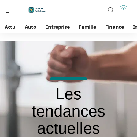
Actu
Auto
Entreprise
Famille
Finance
I
Les
tendances
actuelles