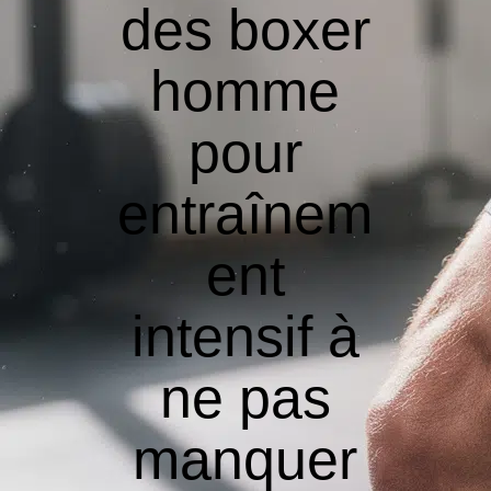
des boxer
homme
pour
entraînem
ent
intensif à
ne pas
manquer