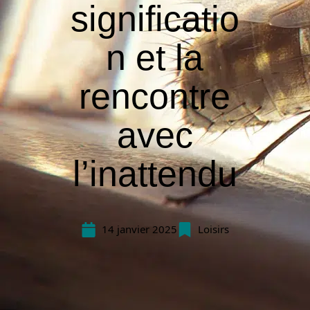
significatio
n et la
rencontre
avec
l’inattendu
14 janvier 2025
Loisirs