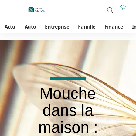
Actu
Auto
Entreprise
Famille
Finance
I
Mouche
dans la
maison :