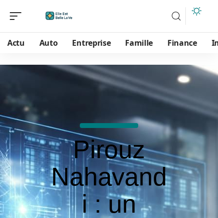
Actu
Auto
Entreprise
Famille
Finance
I
Pirouz
Nahavand
i : un