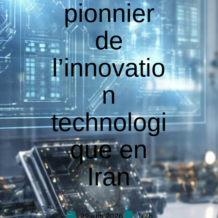
pionnier
de
l’innovatio
n
technologi
que en
Iran
29 juin 2026
Tech