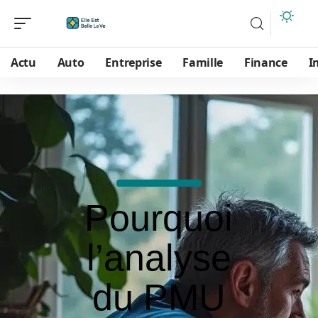
Actu
Auto
Entreprise
Famille
Finance
I
Pourquoi
l’analyse
du PMU