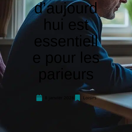
d’aujourd
hui est
essentiell
e pour les
parieurs
8 janvier 2026
Loisirs