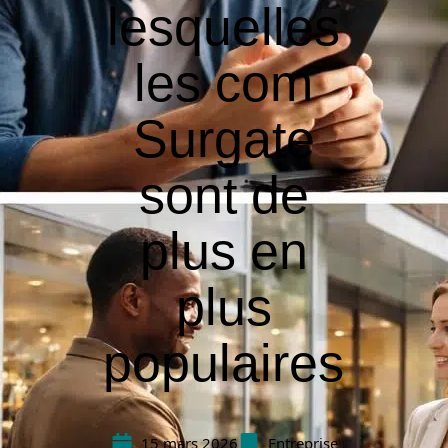
lesquelles
les com
Surgate
sont de
plus en
plus
populaires
15 mars 2026
Entreprise