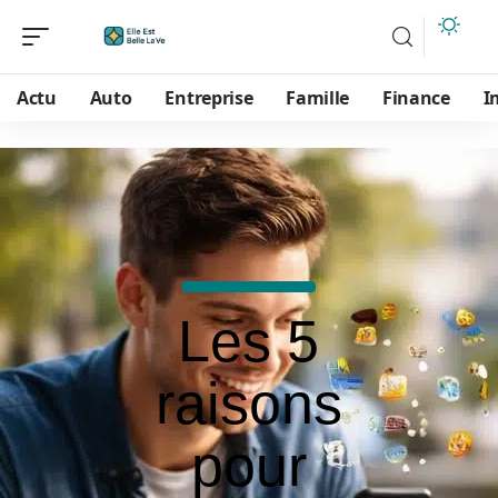
Actu
Auto
Entreprise
Famille
Finance
I
Les 5
raisons
pour