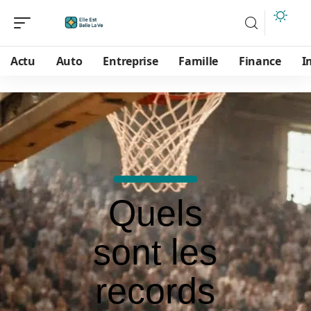
Actu
Auto
Entreprise
Famille
Finance
I
Quels
sont les
records