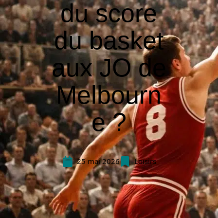
du score
du basket
aux JO de
Melbourn
e ?
25 mai 2026
Loisirs