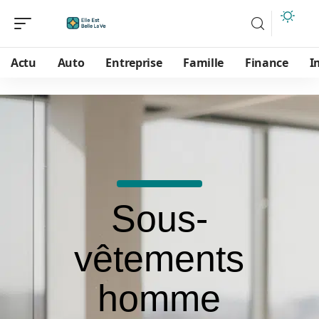
Actu
Auto
Entreprise
Famille
Finance
I
Sous-
vêtements
homme