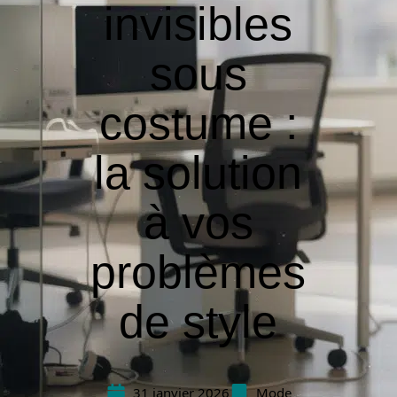
invisibles
sous
costume :
la solution
à vos
problèmes
de style
31 janvier 2026
Mode