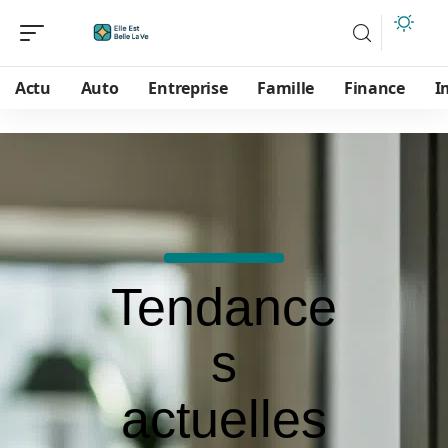
Actu
Auto
Entreprise
Famille
Finance
I
Tendance
s
actuelles