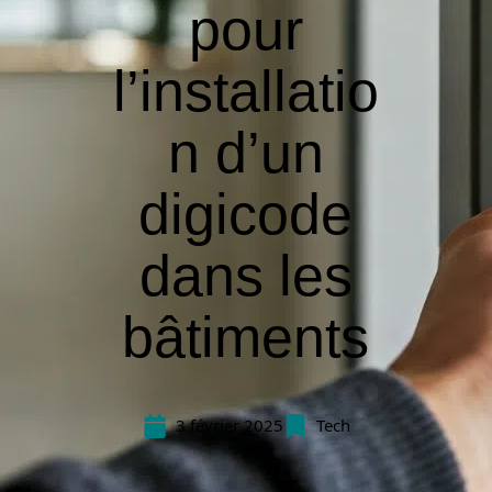
pour
l’installatio
n d’un
digicode
dans les
bâtiments
3 février 2025
Tech