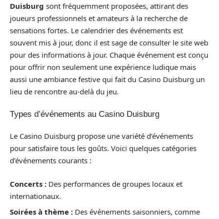
Duisburg
sont fréquemment proposées, attirant des
joueurs professionnels et amateurs à la recherche de
sensations fortes. Le calendrier des événements est
souvent mis à jour, donc il est sage de consulter le site web
pour des informations à jour. Chaque événement est conçu
pour offrir non seulement une expérience ludique mais
aussi une ambiance festive qui fait du Casino Duisburg un
lieu de rencontre au-delà du jeu.
Types d’événements au Casino Duisburg
Le Casino Duisburg propose une variété d’événements
pour satisfaire tous les goûts. Voici quelques catégories
d’événements courants :
Concerts :
Des performances de groupes locaux et
internationaux.
Soirées à thème :
Des événements saisonniers, comme