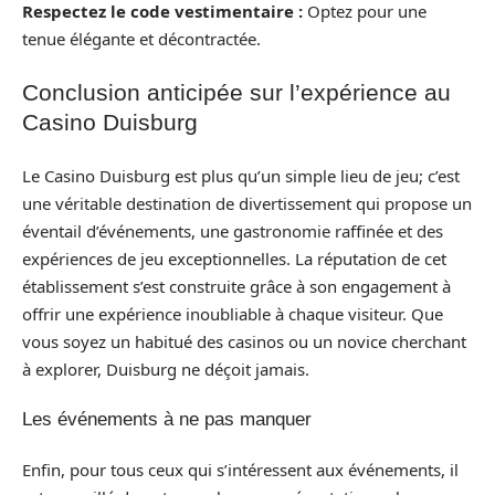
Respectez le code vestimentaire :
Optez pour une
tenue élégante et décontractée.
Conclusion anticipée sur l’expérience au
Casino Duisburg
Le Casino Duisburg est plus qu’un simple lieu de jeu; c’est
une véritable destination de divertissement qui propose un
éventail d’événements, une gastronomie raffinée et des
expériences de jeu exceptionnelles. La réputation de cet
établissement s’est construite grâce à son engagement à
offrir une expérience inoubliable à chaque visiteur. Que
vous soyez un habitué des casinos ou un novice cherchant
à explorer, Duisburg ne déçoit jamais.
Les événements à ne pas manquer
Enfin, pour tous ceux qui s’intéressent aux événements, il