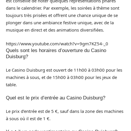
est conseillé de noter quelques représentations phares
dans le calendrier. Par exemple, les soirées à thème sont
toujours très prisées et offrent une chance unique de se
plonger dans une ambiance festive unique, avec de la
musique en direct et des animations diversifiées.
https://www.youtube.com/watch?v=9gm7KZ54-_0
Quels sont les horaires d’ouverture du Casino
Duisburg?
Le Casino Duisburg est ouvert de 11h00 à 03h00 pour les
machines à sous, et de 15h00 à 03h00 pour les jeux de
table.
Quel est le prix d’entrée au Casino Duisburg?
Le prix d’entrée est de 5 €, sauf dans la zone des machines
à sous où il est de 1 €.