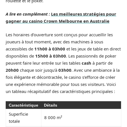
roulette et le poker.
A lire en complément :
Les meilleures stratégies pour
gagner au casino Crown Melbourne en Australie
Les horaires d’ouverture sont conçus pour accueillir les
joueurs à tout moment, avec des machines à sous
accessibles de
11h00 à 03h00
et les jeux de table en direct
disponibles de
15h00 à 03h00
. Les passionnés de poker
peuvent faire leur entrée sur les tables
cash
à partir de
20h00
chaque soir jusqu’à
03h00
. Avec une ambiance à la
fois élégante et décontractée, le casino s’efforce de créer
une expérience mémorable pour tous ses visiteurs. Voici
un tableau récapitulatif des caractéristiques principales :
Caractéristique
Détails
Superficie
8 000 m²
totale