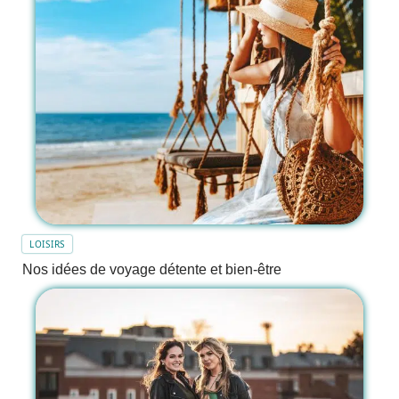
LOISIRS
Nos idées de voyage détente et bien-être