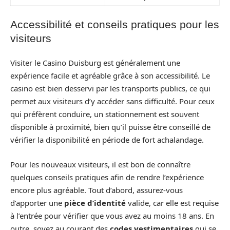
Accessibilité et conseils pratiques pour les
visiteurs
Visiter le Casino Duisburg est généralement une
expérience facile et agréable grâce à son accessibilité. Le
casino est bien desservi par les transports publics, ce qui
permet aux visiteurs d’y accéder sans difficulté. Pour ceux
qui préfèrent conduire, un stationnement est souvent
disponible à proximité, bien qu’il puisse être conseillé de
vérifier la disponibilité en période de fort achalandage.
Pour les nouveaux visiteurs, il est bon de connaître
quelques conseils pratiques afin de rendre l’expérience
encore plus agréable. Tout d’abord, assurez-vous
d’apporter une
pièce d’identité
valide, car elle est requise
à l’entrée pour vérifier que vous avez au moins 18 ans. En
outre, soyez au courant des
codes vestimentaires
qui se