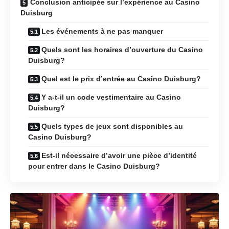
Conclusion anticipée sur l’expérience au Casino
Duisburg
Les événements à ne pas manquer
Quels sont les horaires d’ouverture du Casino
Duisburg?
Quel est le prix d’entrée au Casino Duisburg?
Y a-t-il un code vestimentaire au Casino
Duisburg?
Quels types de jeux sont disponibles au
Casino Duisburg?
Est-il nécessaire d’avoir une pièce d’identité
pour entrer dans le Casino Duisburg?