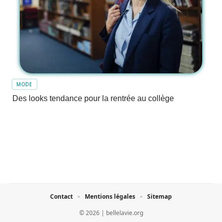
MODE
Des looks tendance pour la rentrée au collège
Contact
Mentions légales
Sitemap
© 2026 | bellelavie.org