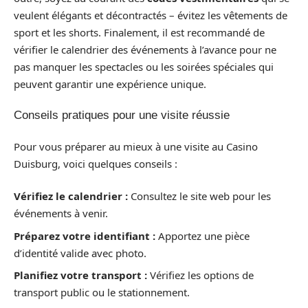
veulent élégants et décontractés – évitez les vêtements de
sport et les shorts. Finalement, il est recommandé de
vérifier le calendrier des événements à l’avance pour ne
pas manquer les spectacles ou les soirées spéciales qui
peuvent garantir une expérience unique.
Conseils pratiques pour une visite réussie
Pour vous préparer au mieux à une visite au Casino
Duisburg, voici quelques conseils :
Vérifiez le calendrier :
Consultez le site web pour les
événements à venir.
Préparez votre identifiant :
Apportez une pièce
d’identité valide avec photo.
Planifiez votre transport :
Vérifiez les options de
transport public ou le stationnement.