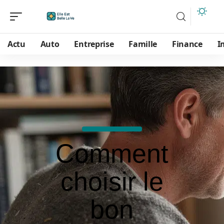
Actu
Auto
Entreprise
Famille
Finance
I
Comment
choisir le
bon