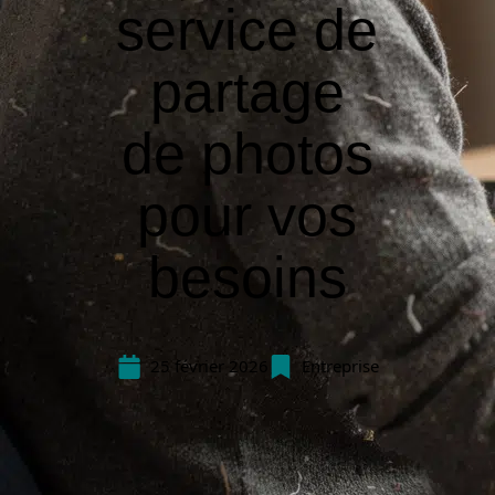
service de
partage
de photos
pour vos
besoins
25 février 2026
Entreprise