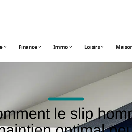
le
Finance
Immo
Loisirs
Maiso
mment le slip ho
maintien optimal peu