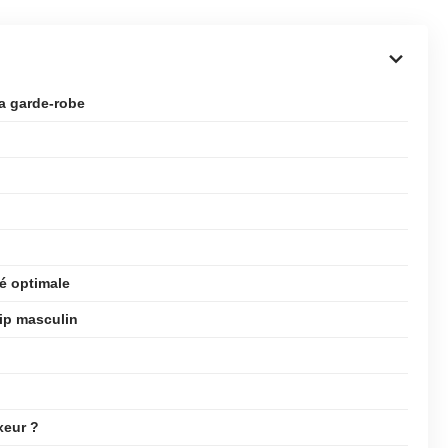
a garde-robe
té optimale
lip masculin
xeur ?