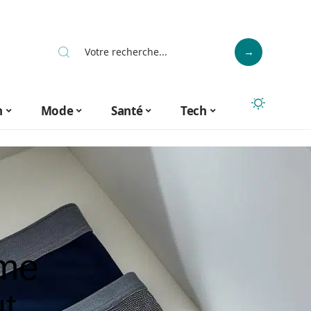
n
Mode
Santé
Tech
mme
t