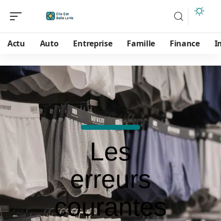
Actu
Auto
Entreprise
Famille
Finance
I
Les
erreurs
courantes