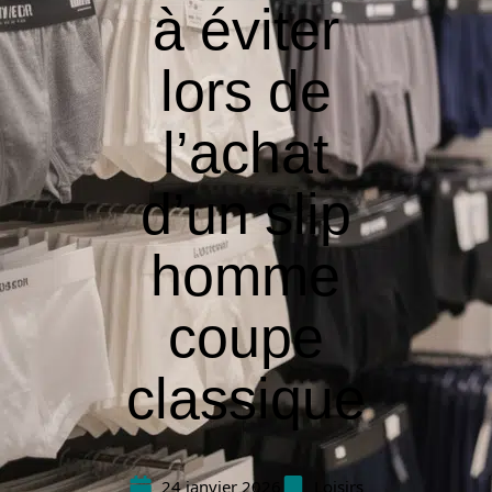
à éviter
lors de
l’achat
d’un slip
homme
coupe
classique
24 janvier 2026
Loisirs