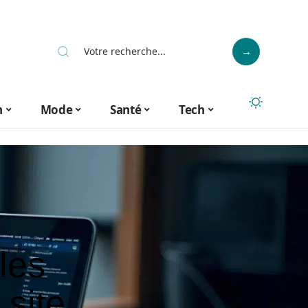
n
Mode
Santé
Tech
les
 site