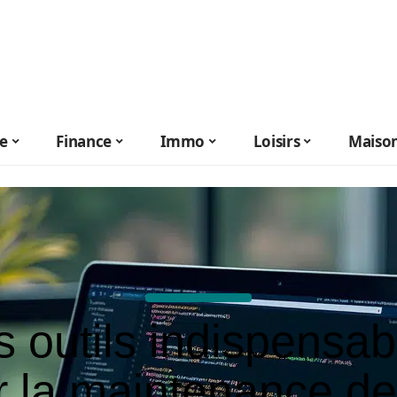
le
Finance
Immo
Loisirs
Maiso
s outils indispensab
 la maintenance de