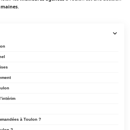
umaines
.
lon
nel
ises
tement
oulon
’intérim
ommandées à Toulon ?
oulon ?