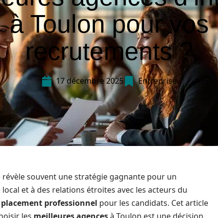
à Toulon pour vos
recrutements ?
17 décembre 2025
Entreprise
 révèle souvent une stratégie gagnante pour un
local et à des relations étroites avec les acteurs du
e
placement professionnel
pour les candidats. Cet article
hoisir les
meilleures agences
à Toulon est une décision