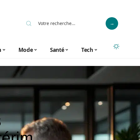
n
Mode
Santé
Tech
s
térim