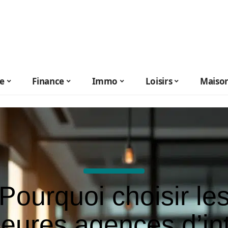
le
Finance
Immo
Loisirs
Maiso
Pourquoi choisir le
leures agences d’in