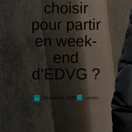
choisir
pour partir
en week-
end
d’EDVG ?
29 octobre 2025
Loisirs