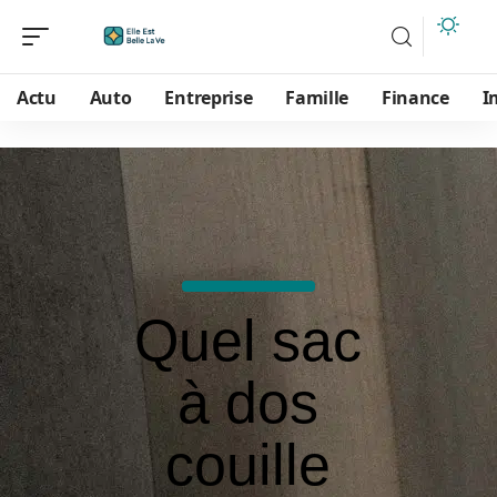
Actu
Auto
Entreprise
Famille
Finance
I
Quel sac
à dos
couille