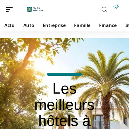
Actu
Auto
Entreprise
Famille
Finance
I
Les
meilleurs
hôtels à