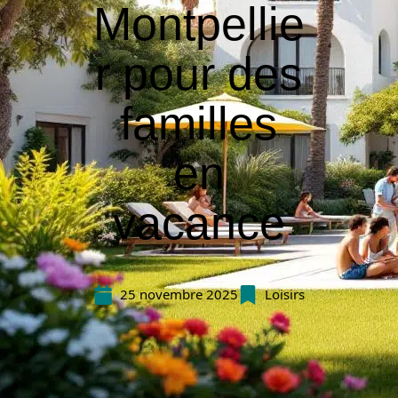
Montpellie
r pour des
familles
en
vacance
25 novembre 2025
Loisirs