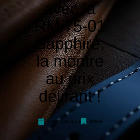
avec la
RM 75-01
Sapphire,
la montre
au prix
délirant !
3 octobre 2025
Mode