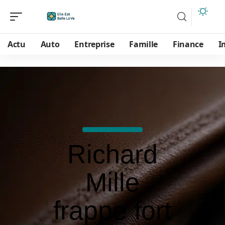
Actu
Auto
Entreprise
Famille
Finance
I
Richard
Mille
frappe fort